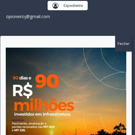
Expediente
opioneiroj@gmail.com
SOBRE
A história do Pioneiro inicia em fevereiro de 2005 em
Canarana - MT, na época, como um jornal impresso semanal,
que chegou a possuir mil assinantes. Durante 15 anos, foram
publicadas 691 edições que narraram os acontecimentos
políticos, policiais e cotidianos de Canarana e região. Fiel a sua
origem, pautado sempre pela busca incessante da
imparcialidade, faz jus a sua logo, com o característico "avião
da praça" de Canarana, sendo o símbolo do
comprometimento deste veículo de comunicação com o
relato dos fatos neste município. Em 06 de dezembro de 2019
circulou a última edição impressa do jornal, que desde então
tem veiculação exclusivamente online.