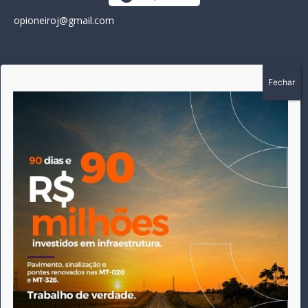
opioneiroj@gmail.com
SOBRE
A história do Pioneiro inicia em fevereiro de 2005 em
Canarana - MT, na época, como um jornal impresso semanal,
que chegou a possuir mil assinantes. Durante 15 anos, foram
publicadas 691 edições que narraram os acontecimentos
políticos, policiais e cotidianos de Canarana e região. Fiel a sua
origem, pautado sempre pela busca incessante da
imparcialidade, faz jus a sua logo, com o característico "avião
da praça" de Canarana, sendo o símbolo do
comprometimento deste veículo de comunicação com o
relato dos fatos neste município. Em 06 de dezembro de 2019
circulou a última edição impressa do jornal, que desde então
tem veiculação exclusivamente online.