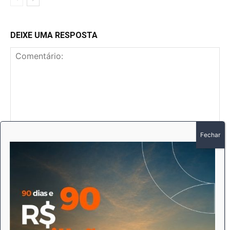
DEIXE UMA RESPOSTA
Comentário:
No
E-
mai
Sit