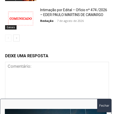
Intimação por Edital – Ofício nº 474 /2026
– EDER PAULO MARTINS DE CAMARGO
Redação
-
7 de agosto de 2026
Gerais
DEIXE UMA RESPOSTA
Comentário:
No