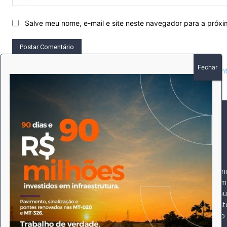
Salve meu nome, e-mail e site neste navegador para a próx
This site uses Akismet to reduce spam.
Learn how your comment 
SOBRE
SIGA-NOS
A história do Pioneiro 
Durante 15 anos, foram 
pautado sempre pela bus
comprometimento deste 
Expediente
jornal, que desde então