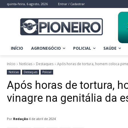
quinta-feira, 6 agosto, 2026
Entrar / Cadastrar
INÍCIO
AGRONEGÓCIO
POLICIAL
SAÚDE
Início
Notícias
Destaques
Após horas de tortura, homem coloca piment
Notícias
Destaques
Policial
Após horas de tortura, 
vinagre na genitália da
Por
Redação
4 de abril de 2024