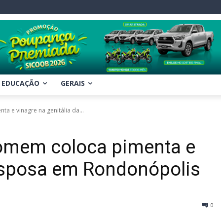
EDUCAÇÃO
GERAIS
a e vinagre na genitália da...
homem coloca pimenta e
 esposa em Rondonópolis
0