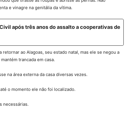
ndou que tirasse as roupas e abrisse as pernas. Não
enta e vinagre na genitália da vítima.
ivil após três anos do assalto a cooperativas de
a retornar ao Alagoas, seu estado natal, mas ele se negou a
 e mantém trancada em casa.
sse na área externa da casa diversas vezes.
 até o momento ele não foi localizado.
s necessárias.