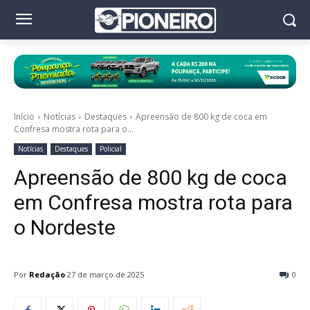
Início
Notícias
Destaques
Apreensão de 800 kg de coca em
Confresa mostra rota para o...
Notícias
Destaques
Policial
Apreensão de 800 kg de coca
em Confresa mostra rota para
o Nordeste
Por
Redação
27 de março de 2025
0