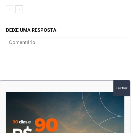
DEIXE UMA RESPOSTA
Comentário:
No
E-
mai
Sit