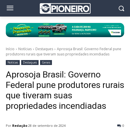
Início
Notícias
Destaques
Aprosoja Brasil: Governo Federal pune
produtores rurais que tiveram suas propriedades incendiadas
Notícias
Destaques
Gerais
Aprosoja Brasil: Governo
Federal pune produtores rurais
que tiveram suas
propriedades incendiadas
Por
Redação
28 de setembro de 2024
0