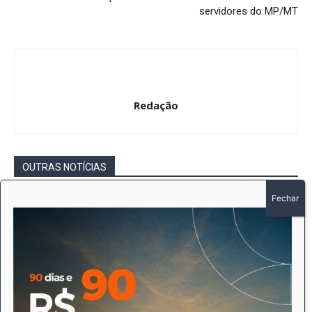
servidores do MP/MT
Redação
OUTRAS NOTÍCIAS
Intimação por Edital – Ofício nº 474 /2026
– EDER PAULO MARTINS DE CAMARGO
Redação
-
6 de agosto de 2026
Gerais
Intimação por Edital – Ofício nº 470 /2026
– WANDERLEI SCHONHOLZER
Redação
-
6 de agosto de 2026
Gerais