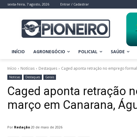
sexta-feira, 7 agosto, 2026
Entrar / Cadastrar
INÍCIO
AGRONEGÓCIO
POLICIAL
SAÚDE
Início
Notícias
Destaques
Caged aponta retração no emprego formal
Notícias
Destaques
Gerais
Caged aponta retração 
março em Canarana, Águ
Por
Redação
20 de maio de 2026