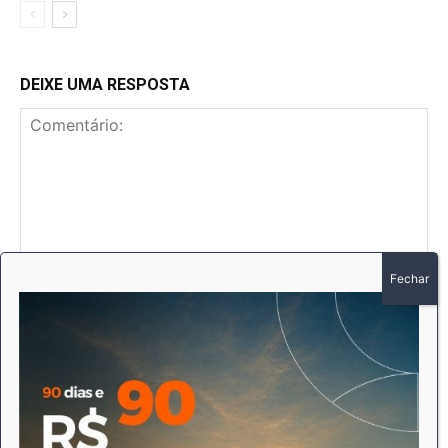
DEIXE UMA RESPOSTA
Comentário:
No
E-
mai
Sit