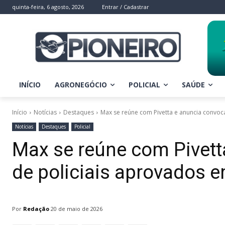
quinta-feira, 6 agosto, 2026
Entrar / Cadastrar
INÍCIO
AGRONEGÓCIO
POLICIAL
SAÚDE
Início
Notícias
Destaques
Max se reúne com Pivetta e anuncia convoc
Notícias
Destaques
Policial
Max se reúne com Pivet
de policiais aprovados 
Por
Redação
20 de maio de 2026