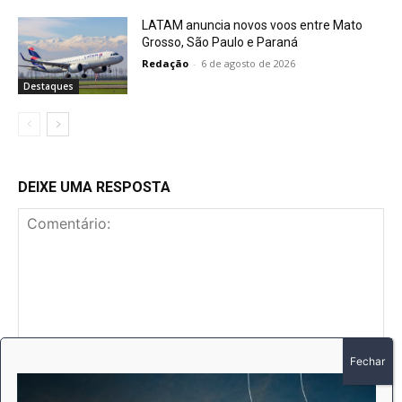
LATAM anuncia novos voos entre Mato
Grosso, São Paulo e Paraná
Redação
-
6 de agosto de 2026
Destaques
DEIXE UMA RESPOSTA
Comentário:
No