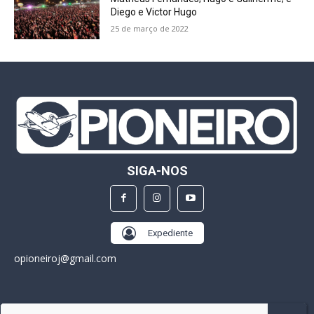
Diego e Victor Hugo
25 de março de 2022
SIGA-NOS
Expediente
opioneiroj@gmail.com