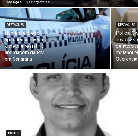
Redação
-
5 de agosto de 2026
DESTAQUES
DESTAQUES
Homem é preso
Polícia Ci
após tentar invadir
novo caso
kitnets e resistir à
de intoxic
abordagem da PM
metanol 
em Canarana
Querência
Policial