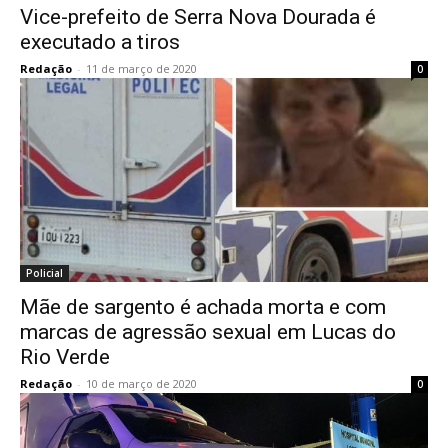
Vice-prefeito de Serra Nova Dourada é
executado a tiros
Redação
-
11 de março de 2020
0
Policial
Mãe de sargento é achada morta e com
marcas de agressão sexual em Lucas do
Rio Verde
Redação
-
10 de março de 2020
0