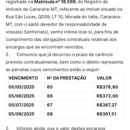
registrado na
Matrícula nº 18.598
,
do Registro de
Imóveis de Canarana-MT, referente ao imóvel situado na
Rua São Lucas, QD09, LT 10, Morada do Valle, Canarana-
MT, com o saldo devedor de responsabilidade de
vossa(s) Senhoria(s), venho intimá-lo(a-s), para fins de
cumprimento das obrigações contratuais relativas aos
encargos que se encontram vencidos.
2. Comunico que já decorreu o prazo de carência
previsto contratualmente, bem como o débito representa
as parcelas cujos vencimentos estão a seguir:
VENCIMENTO
Nº DA PRESTAÇÃO
VALOR
05/05/2025
65
R$378,80
05/06/2025
66
R$373,00
05/07/2025
67
R$367,27
05/08/2025
68
R$361,51
2. Informo ainda, que o valor destes encargos,