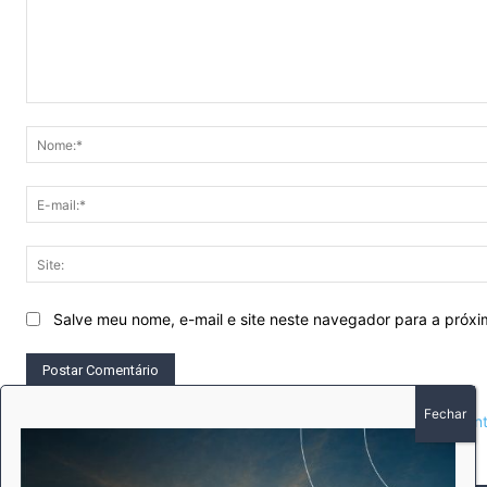
Comentário:
Salve meu nome, e-mail e site neste navegador para a próx
This site uses Akismet to reduce spam.
Learn how your comment 