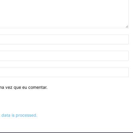
N
E-
ma
Si
ima vez que eu comentar.
data is processed.