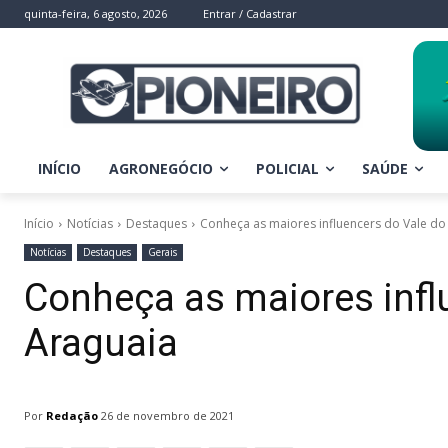
quinta-feira, 6 agosto, 2026
Entrar / Cadastrar
INÍCIO
AGRONEGÓCIO
POLICIAL
SAÚDE
Início
Notícias
Destaques
Conheça as maiores influencers do Vale do
Notícias
Destaques
Gerais
Conheça as maiores infl
Araguaia
Por
Redação
26 de novembro de 2021