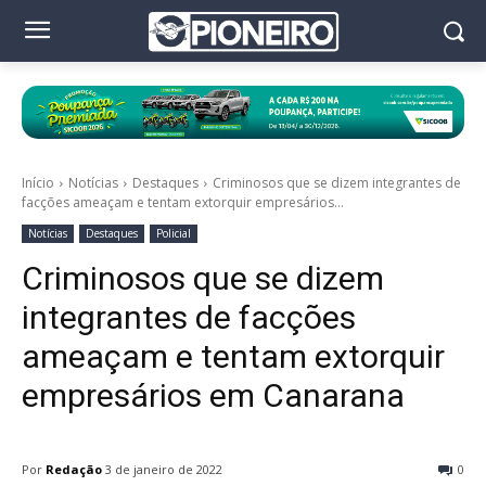
Início
Notícias
Destaques
Criminosos que se dizem integrantes de
facções ameaçam e tentam extorquir empresários...
Notícias
Destaques
Policial
Criminosos que se dizem
integrantes de facções
ameaçam e tentam extorquir
empresários em Canarana
Por
Redação
3 de janeiro de 2022
0