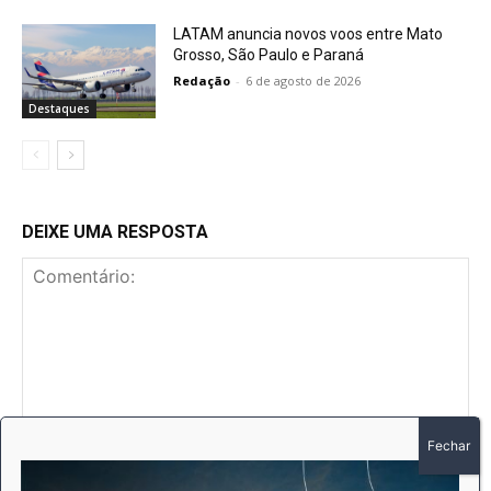
LATAM anuncia novos voos entre Mato
Grosso, São Paulo e Paraná
Redação
-
6 de agosto de 2026
Destaques
DEIXE UMA RESPOSTA
Comentário:
No