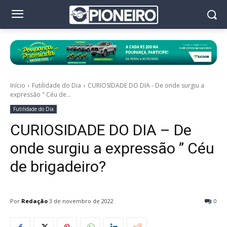
Início
Futilidade do Dia
CURIOSIDADE DO DIA - De onde surgiu a
expressão " Céu de...
Futilidade do Dia
CURIOSIDADE DO DIA – De
onde surgiu a expressão ” Céu
de brigadeiro?
Por
Redação
3 de novembro de 2022
0