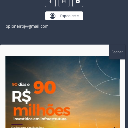
Expediente
opioneiroj@gmail.com
SOBRE
A história do Pioneiro inicia em fevereiro de 2005 em
Canarana - MT, na época, como um jornal impresso
semanal, que chegou a possuir mil assinantes. Durante 15
anos, foram publicadas 691 edições que narraram os
acontecimentos políticos, policiais e cotidianos de Canarana
e região. Fiel a sua origem, pautado sempre pela busca
incessante da imparcialidade, faz jus a sua logo, com o
característico "avião da praça" de Canarana, sendo o
símbolo do comprometimento deste veículo de comunicação
com o relato dos fatos neste município. Em 06 de dezembro
de 2019 circulou a última edição impressa do jornal, que