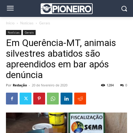
Início
Notícias
Gerais
Notícias
Gerais
Em Querência-MT, animais
silvestres abatidos são
apreendidos em bar após
denúncia
Por
Redação
-
20 de fevereiro de 2020
1284
0