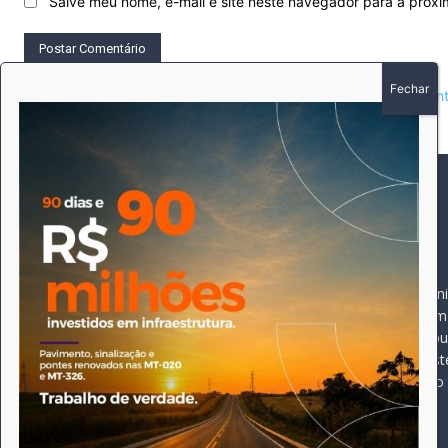
Salve meu nome, e-mail e site neste navegador para a próx
This site uses Akismet to reduce spam.
Learn how your comment 
SOBRE
SIGA-NOS
A história do Pioneiro 
Durante 15 anos, foram 
pautado sempre pela bus
comprometimento deste 
Expediente
jornal, que desde então
opioneiroj@gmail.com