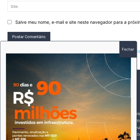
Salve meu nome, e-mail e site neste navegador para a próx
This site uses Akismet to reduce spam.
Learn how your comment 
SOBRE
SIGA-NOS
A história do Pioneiro 
Durante 15 anos, foram 
pautado sempre pela bus
comprometimento deste 
Expediente