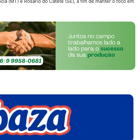
ia (MT) e Rosário do Catete (SE), a fim de manter o foco em