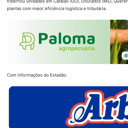
hibernou unidades em Catalão (GO), Dourados (MS), Querênc
plantas com maior eficiência logística e tributária.
Com informações do Estadão.