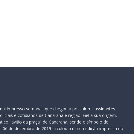
te:
nal impresso semanal, que chegou a possuir mil assinantes.
iciais e cotidianos de Canarana e região. Fiel a sua origem,
ístico "avião da praça" de Canarana, sendo o símbolo do
 06 de dezembro de 2019 circulou a última edição impressa do