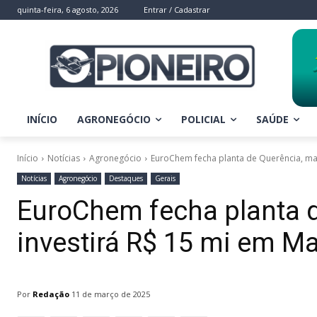
quinta-feira, 6 agosto, 2026
Entrar / Cadastrar
INÍCIO
AGRONEGÓCIO
POLICIAL
SAÚDE
Início
Notícias
Agronegócio
EuroChem fecha planta de Querência, mas
Notícias
Agronegócio
Destaques
Gerais
EuroChem fecha planta 
investirá R$ 15 mi em M
Por
Redação
11 de março de 2025