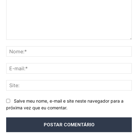
Comentário:
No
E-
mai
Sit
Salve meu nome, e-mail e site neste navegador para a
próxima vez que eu comentar.