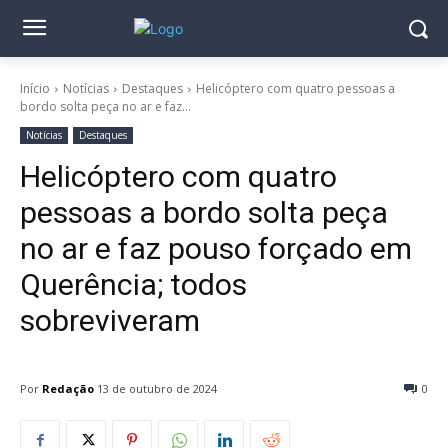
Início
Notícias
Destaques
Helicóptero com quatro pessoas a
bordo solta peça no ar e faz...
Notícias
Destaques
Helicóptero com quatro
pessoas a bordo solta peça
no ar e faz pouso forçado em
Querência; todos
sobreviveram
Por
Redação
13 de outubro de 2024
0