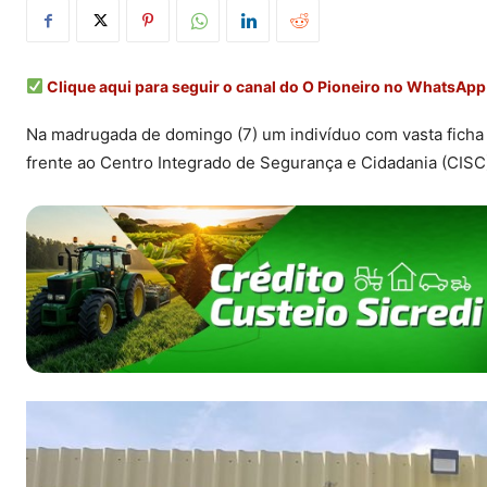
Clique aqui para seguir o canal do O Pioneiro no WhatsApp
Na madrugada de domingo (7) um indivíduo com vasta ficha c
frente ao Centro Integrado de Segurança e Cidadania (CISC