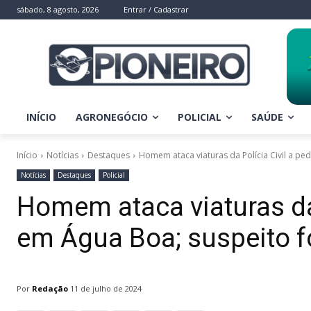
sábado, 8 agosto, 2026
Entrar / Cadastrar
INÍCIO
AGRONEGÓCIO
POLICIAL
SAÚDE
Início
Notícias
Destaques
Homem ataca viaturas da Polícia Civil a pe
Notícias
Destaques
Policial
Homem ataca viaturas da 
em Água Boa; suspeito f
Por
Redação
11 de julho de 2024