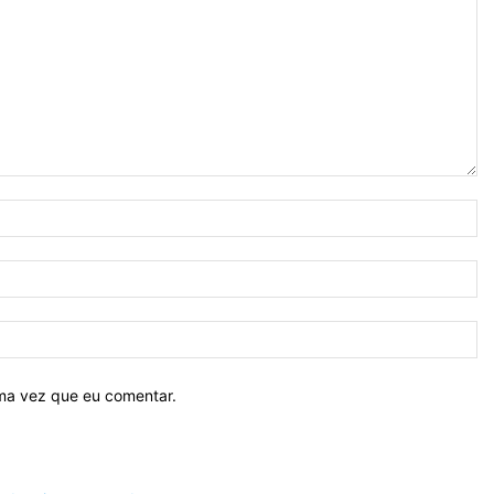
N
E-
ma
Si
ima vez que eu comentar.