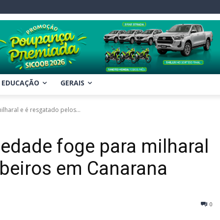
EDUCAÇÃO
GERAIS
haral e é resgatado pelos...
edade foge para milharal
mbeiros em Canarana
0