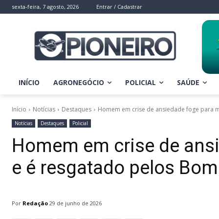
sexta-feira, 7 agosto, 2026
Entrar / Cadastrar
INÍCIO
AGRONEGÓCIO
POLICIAL
SAÚDE
Início
Notícias
Destaques
Homem em crise de ansiedade foge para mil
Notícias
Destaques
Policial
Homem em crise de ansi
e é resgatado pelos Bo
Por
Redação
29 de junho de 2026