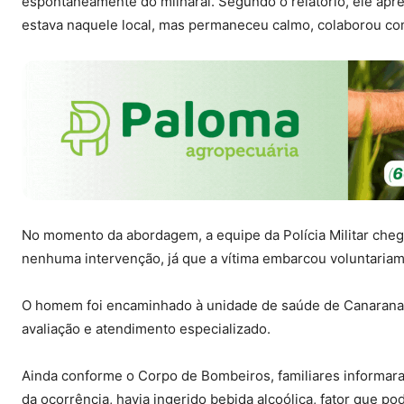
espontaneamente do milharal. Segundo o relatório, ele apr
estava naquele local, mas permaneceu calmo, colaborou com 
No momento da abordagem, a equipe da Polícia Militar chego
nenhuma intervenção, já que a vítima embarcou voluntaria
O homem foi encaminhado à unidade de saúde de Canarana,
avaliação e atendimento especializado.
Ainda conforme o Corpo de Bombeiros, familiares informaram
da ocorrência, havia ingerido bebida alcoólica, fator que po