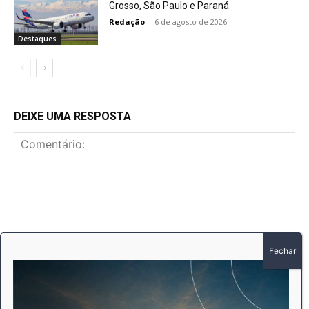
Grosso, São Paulo e Paraná
Redação
-
6 de agosto de 2026
Destaques
DEIXE UMA RESPOSTA
Comentário:
No
E-