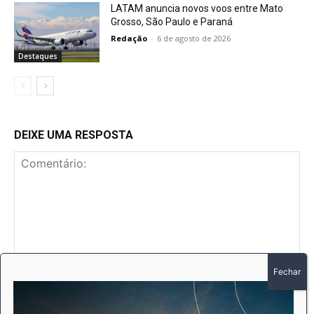
LATAM anuncia novos voos entre Mato
Grosso, São Paulo e Paraná
Redação
-
6 de agosto de 2026
Destaques
DEIXE UMA RESPOSTA
Comentário:
No