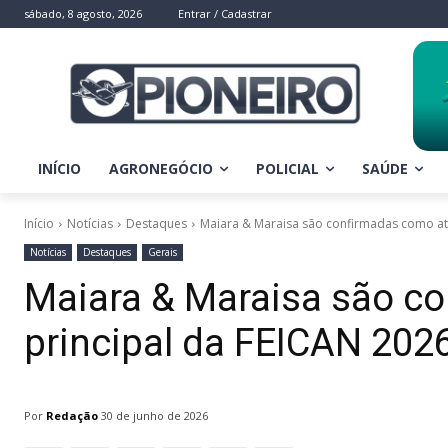
sábado, 8 agosto, 2026
Entrar / Cadastrar
INÍCIO
AGRONEGÓCIO
POLICIAL
SAÚDE
Início
Notícias
Destaques
Maiara & Maraisa são confirmadas como atr
Notícias
Destaques
Gerais
Maiara & Maraisa são c
principal da FEICAN 20
Por
Redação
30 de junho de 2026