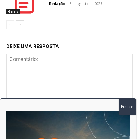
Redação
-
5 de agosto de 2026
Gerais
DEIXE UMA RESPOSTA
Comentário:
No
E-
mai