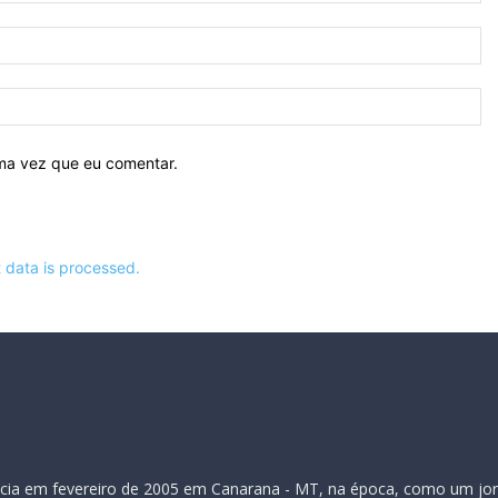
E-
ma
Si
ima vez que eu comentar.
data is processed.
inicia em fevereiro de 2005 em Canarana - MT, na época, como um jor