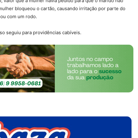
o, valor que a mulher havia pedido para que o marido não
 mulher bloqueou o cartão, causando irritação por parte do
idou com um rodo.
so seguiu para providências cabíveis.