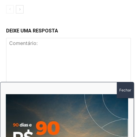
DEIXE UMA RESPOSTA
Comentário:
No
E-
mai
Sit