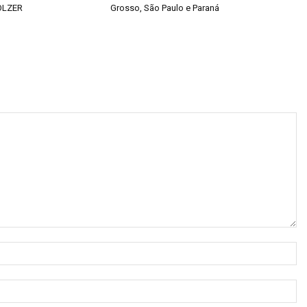
OLZER
Grosso, São Paulo e Paraná
N
E-
ma