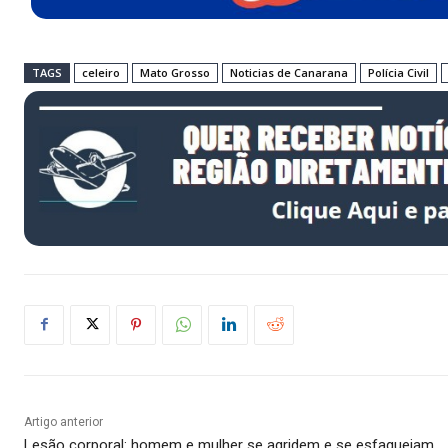
TAGS
celeiro
Mato Grosso
Noticias de Canarana
Polícia Civil
Artigo anterior
Lesão corporal: homem e mulher se agridem e se esfaqueiam