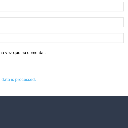
N
E-
ma
Si
ima vez que eu comentar.
data is processed.