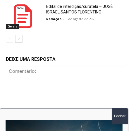
Edital de interdição/curatela – JOSÉ
ISRAEL SANTOS FLORENTINO
Redação
-
5 de agosto de 2026
Gerais
DEIXE UMA RESPOSTA
Comentário:
No