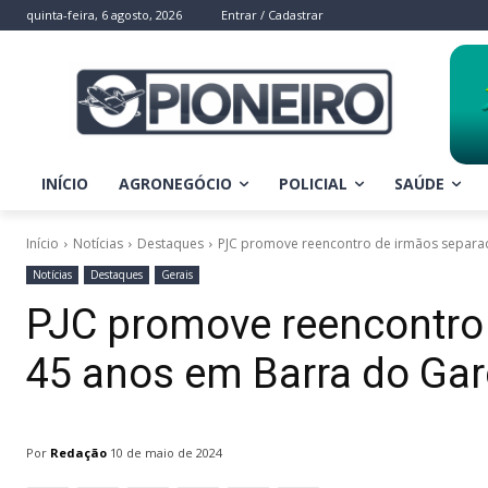
quinta-feira, 6 agosto, 2026
Entrar / Cadastrar
INÍCIO
AGRONEGÓCIO
POLICIAL
SAÚDE
Início
Notícias
Destaques
PJC promove reencontro de irmãos separad
Notícias
Destaques
Gerais
PJC promove reencontro
45 anos em Barra do Ga
Por
Redação
10 de maio de 2024