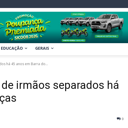
EDUCAÇÃO
GERAIS
os há 45 anos em Barra do...
 de irmãos separados há
rças
0