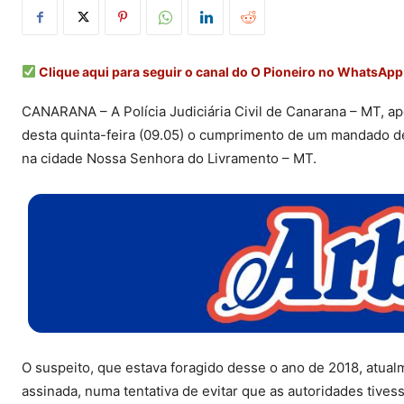
Clique aqui para seguir o canal do O Pioneiro no WhatsApp
CANARANA – A Polícia Judiciária Civil de Canarana – MT, a
desta quinta-feira (09.05) o cumprimento de um mandado d
na cidade Nossa Senhora do Livramento – MT.
O suspeito, que estava foragido desse o ano de 2018, atual
assinada, numa tentativa de evitar que as autoridades tiv