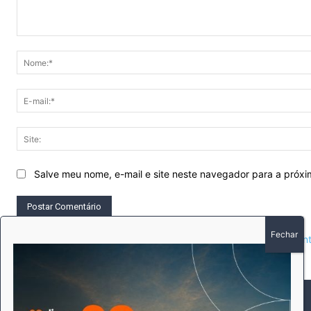
Comentário:
Salve meu nome, e-mail e site neste navegador para a próx
This site uses Akismet to reduce spam.
Learn how your comment 