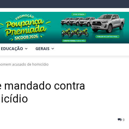
EDUCAÇÃO
GERAIS
homem acusado de homicídio
e mandado contra
cídio
0