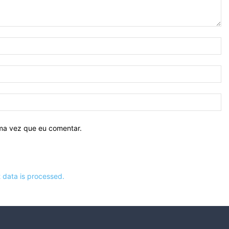
N
E-
ma
Si
ima vez que eu comentar.
data is processed.