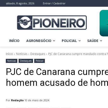
sábado, 8 agosto, 2026
Entrar / Cadastrar
INÍCIO
AGRONEGÓCIO
POLICIAL
SAÚDE
Início
Notícias
Destaques
PJC de Canarana cumpre mandado contra 
Notícias
Destaques
Policial
PJC de Canarana cumpr
homem acusado de homi
Por
Redação
10 de maio de 2024