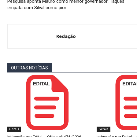
Pesquisa aponta Mauro como melhor governador; Taques
empata com Silval como pior
Redação
OUTRAS NOTÍCIAS
Gerais
Gerais
Intimação por Edital – Ofício nº 474 /2026 –
Intimação por Edital –