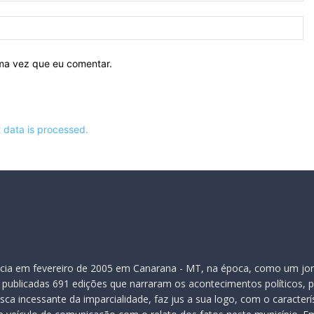
Si
ima vez que eu comentar.
data is processed.
inicia em fevereiro de 2005 em Canarana - MT, na época, como um jor
publicadas 691 edições que narraram os acontecimentos políticos, pol
ca incessante da imparcialidade, faz jus a sua logo, com o caracter