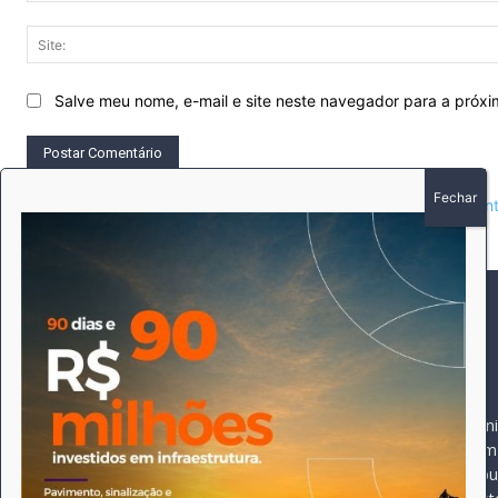
Salve meu nome, e-mail e site neste navegador para a próx
This site uses Akismet to reduce spam.
Learn how your comment 
SOBRE
SIGA-NOS
A história do Pioneiro 
Durante 15 anos, foram 
pautado sempre pela bus