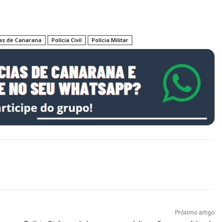
ias de Canarana
Polícia Civil
Polícia Militar
Próximo artigo