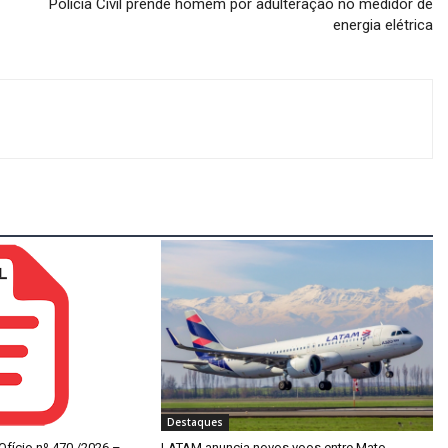
Polícia Civil prende homem por adulteração no medidor de
energia elétrica
Destaques
 Ofício nº 470 /2026 –
LATAM anuncia novos voos entre Mato