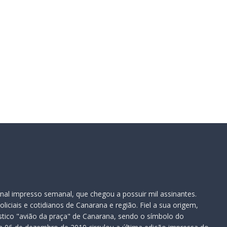
te:
nal impresso semanal, que chegou a possuir mil assinantes.
iciais e cotidianos de Canarana e região. Fiel a sua origem,
ístico "avião da praça" de Canarana, sendo o símbolo do