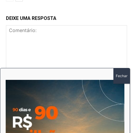
DEIXE UMA RESPOSTA
Comentário:
No
E-
mai
Sit