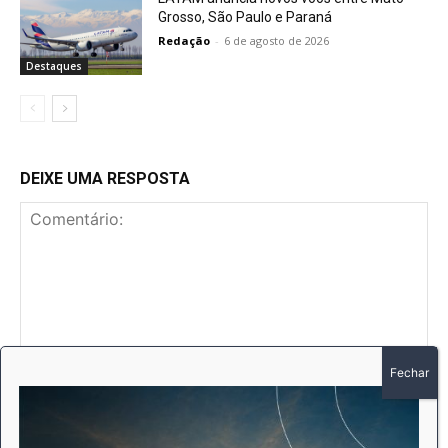
Grosso, São Paulo e Paraná
Redação
-
6 de agosto de 2026
Destaques
DEIXE UMA RESPOSTA
Comentário:
No