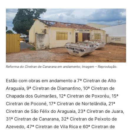
Reforma do Ciretran de Canarana em andamento; Imagem – Reprodução.
Estão com obras em andamento a 7ª Ciretran de Alto
Araguaia, 9ª Ciretran de Diamantino, 10ª Ciretran de
Chapada dos Guimarães, 12ª Ciretran de Poxoréu, 15ª
Ciretran de Poconé, 17ª Ciretran de Nortelândia, 21ª
Ciretran de São Félix do Araguaia, 23ª Ciretran de Juara,
31ª Ciretran de Canarana, 32ª Ciretran de Peixoto de
Azevedo, 47ª Ciretran de Vila Rica e 60ª Ciretran de