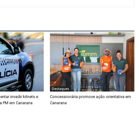
Destaques
tar invadir kitnets e
Concessionária promove ação orientativa em
da PM em Canarana
Canarana