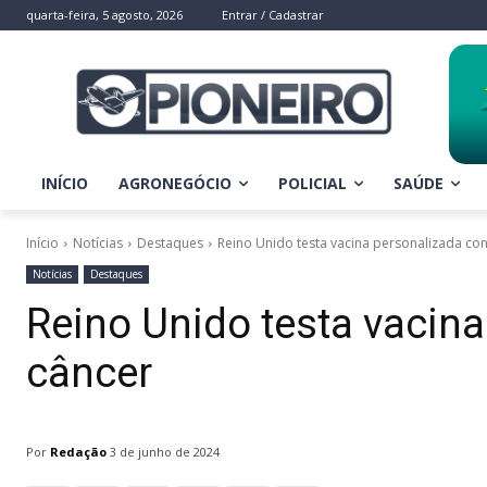
quarta-feira, 5 agosto, 2026
Entrar / Cadastrar
INÍCIO
AGRONEGÓCIO
POLICIAL
SAÚDE
Início
Notícias
Destaques
Reino Unido testa vacina personalizada con
Notícias
Destaques
Reino Unido testa vacina
câncer
Por
Redação
3 de junho de 2024