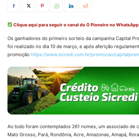
Clique aqui para seguir o canal do O Pioneiro no WhatsApp
Os ganhadores do primeiro sorteio da campanha Capital Pr
foi realizado no dia 10 de março, e após aferição regulament
promoção
https://www.sicredi.com.br/promocao/capitalp
Ao todo foram contemplados 261 nomes, um associado de ca
Mato Grosso, Pará, Rondônia, Acre, Amazonas, Amapá, Ror