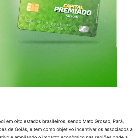
di em oito estados brasileiros, sendo Mato Grosso, Pará,
s de Goiás, e tem como objetivo incentivar os associados a
rativo e ampliando o impacto econômico nas regiões onde a