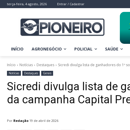
terça-feira, 4 agosto, 2026
Entrar / Cadastrar
INÍCIO
AGRONEGÓCIO
POLICIAL
SAÚDE
Início
Notícias
Destaques
Sicredi divulga lista de ganhadores do 1º s
Notícias
Destaques
Gerais
Sicredi divulga lista de 
da campanha Capital Pr
Por
Redação
19 de abril de 2026