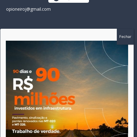
opioneiroj@gmail.com
SOBRE
A história do Pioneiro inicia em fevereiro de 2005 em
Canarana - MT, na época, como um jornal impresso semanal,
que chegou a possuir mil assinantes. Durante 15 anos, foram
publicadas 691 edições que narraram os acontecimentos
políticos, policiais e cotidianos de Canarana e região. Fiel a sua
origem, pautado sempre pela busca incessante da
imparcialidade, faz jus a sua logo, com o característico "avião
da praça" de Canarana, sendo o símbolo do
comprometimento deste veículo de comunicação com o
relato dos fatos neste município. Em 06 de dezembro de 2019
circulou a última edição impressa do jornal, que desde então
tem veiculação exclusivamente online.