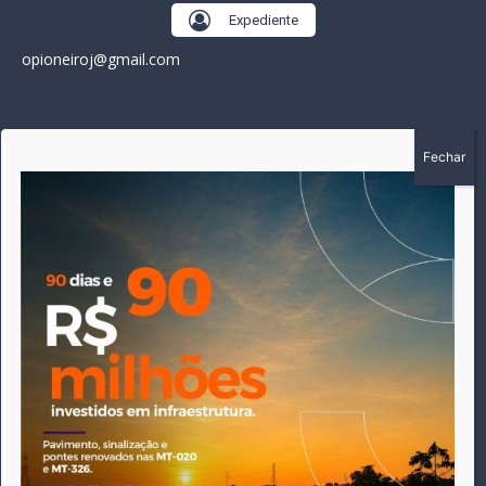
Expediente
opioneiroj@gmail.com
SOBRE
A história do Pioneiro inicia em fevereiro de 2005 em
Canarana - MT, na época, como um jornal impresso semanal,
que chegou a possuir mil assinantes. Durante 15 anos, foram
publicadas 691 edições que narraram os acontecimentos
políticos, policiais e cotidianos de Canarana e região. Fiel a sua
origem, pautado sempre pela busca incessante da
imparcialidade, faz jus a sua logo, com o característico "avião
da praça" de Canarana, sendo o símbolo do
comprometimento deste veículo de comunicação com o
relato dos fatos neste município. Em 06 de dezembro de 2019
circulou a última edição impressa do jornal, que desde então
tem veiculação exclusivamente online.