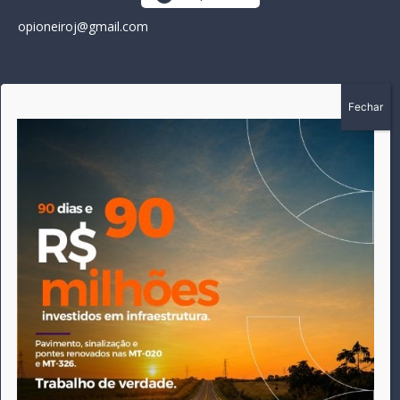
opioneiroj@gmail.com
SOBRE
A história do Pioneiro inicia em fevereiro de 2005 em
Canarana - MT, na época, como um jornal impresso semanal,
que chegou a possuir mil assinantes. Durante 15 anos, foram
publicadas 691 edições que narraram os acontecimentos
políticos, policiais e cotidianos de Canarana e região. Fiel a sua
origem, pautado sempre pela busca incessante da
imparcialidade, faz jus a sua logo, com o característico "avião
da praça" de Canarana, sendo o símbolo do
comprometimento deste veículo de comunicação com o
relato dos fatos neste município. Em 06 de dezembro de 2019
circulou a última edição impressa do jornal, que desde então
tem veiculação exclusivamente online.