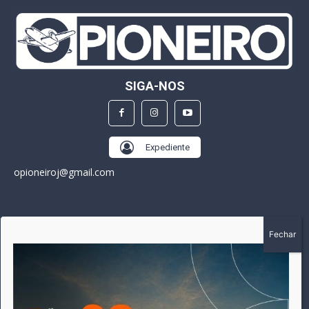
SIGA-NOS
Expediente
opioneiroj@gmail.com
SOBRE
A história do Pioneiro inicia em fevereiro de 2005 em
Canarana - MT, na época, como um jornal impresso semanal,
que chegou a possuir mil assinantes. Durante 15 anos, foram
publicadas 691 edições que narraram os acontecimentos