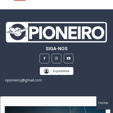
SIGA-NOS
Expediente
opioneiroj@gmail.com
SOBRE
A história do Pioneiro inicia em fevereiro de 2005 em