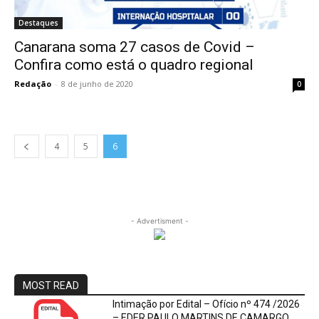
Destaques
Canarana soma 27 casos de Covid –
Confira como está o quadro regional
Redação
-
8 de junho de 2020
0
4
5
6
- Advertisment -
MOST READ
Intimação por Edital – Ofício nº 474 /2026
– EDER PAULO MARTINS DE CAMARGO