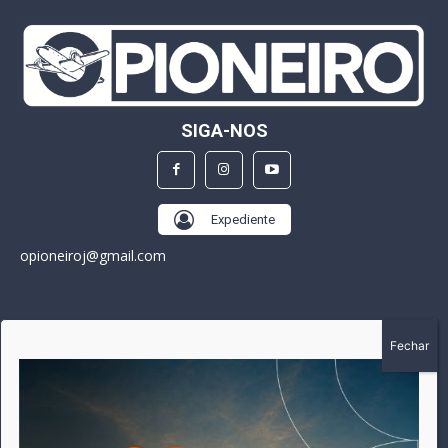
SIGA-NOS
Expediente
opioneiroj@gmail.com
SOBRE
A história do Pioneiro inicia em fevereiro de 2005 em
Canarana - MT, na época, como um jornal impresso semanal,
que chegou a possuir mil assinantes. Durante 15 anos, foram
publicadas 691 edições que narraram os acontecimentos