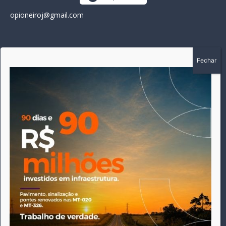
opioneiroj@gmail.com
SOBRE
A história do Pioneiro inicia em fevereiro de 2005 em
Canarana - MT, na época, como um jornal impresso semanal,
que chegou a possuir mil assinantes. Durante 15 anos, foram
publicadas 691 edições que narraram os acontecimentos
políticos, policiais e cotidianos de Canarana e região. Fiel a sua
origem, pautado sempre pela busca incessante da
imparcialidade, faz jus a sua logo, com o característico "avião
da praça" de Canarana, sendo o símbolo do
comprometimento deste veículo de comunicação com o
relato dos fatos neste município. Em 06 de dezembro de 2019
circulou a última edição impressa do jornal, que desde então
tem veiculação exclusivamente online.