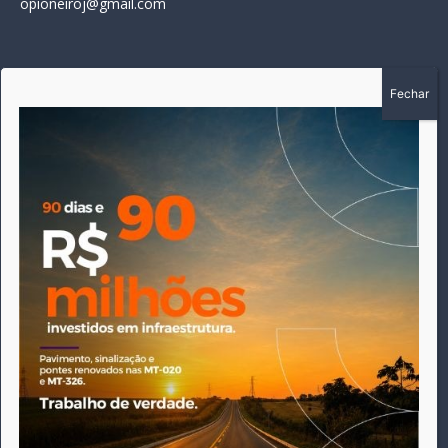
opioneiroj@gmail.com
SOBRE
A história do Pioneiro inicia em fevereiro de 2005 em
Canarana - MT, na época, como um jornal impresso semanal,
que chegou a possuir mil assinantes. Durante 15 anos, foram
publicadas 691 edições que narraram os acontecimentos
políticos, policiais e cotidianos de Canarana e região. Fiel a sua
origem, pautado sempre pela busca incessante da
imparcialidade, faz jus a sua logo, com o característico "avião
da praça" de Canarana, sendo o símbolo do
comprometimento deste veículo de comunicação com o
relato dos fatos neste município. Em 06 de dezembro de 2019
circulou a última edição impressa do jornal, que desde então
tem veiculação exclusivamente online.
Este site utiliza cookies para permitir uma melhor experiência